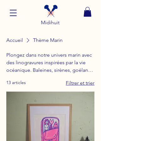
Midihuit
Accueil
Thème Marin
Plongez dans notre univers marin avec
des linogravures inspirées par la vie
océanique. Baleines, sirènes, goélands
et créatures marines sont au cœur de
13 articles
Filtrer et trier
cette collection poétique et captivante.
Chaque pièce raconte une histoire de
la mer.